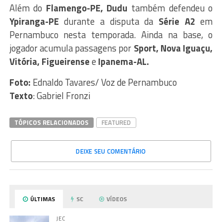
Além do
Flamengo-PE, Dudu
também defendeu o
Ypiranga-PE
durante a disputa da
Série
A2
em
Pernambuco nesta temporada. Ainda na base, o
jogador acumula passagens por
Sport, Nova Iguaçu,
Vitória, Figueirense
e
Ipanema-AL.
Foto:
Ednaldo Tavares/ Voz de Pernambuco
Texto
: Gabriel Fronzi
TÓPICOS RELACIONADOS
FEATURED
DEIXE SEU COMENTÁRIO
ÚLTIMAS
SC
VÍDEOS
JEC