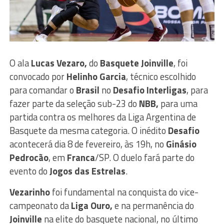
O ala
Lucas Vezaro,
do
Basquete Joinville
, foi
convocado por
Helinho Garcia
, técnico escolhido
para comandar o
Brasil
no
Desafio Interligas
, para
fazer parte da seleção sub-23 do
NBB,
para uma
partida contra os melhores da Liga Argentina de
Basquete da mesma categoria. O inédito
Desafio
acontecerá dia 8 de fevereiro, às 19h, no
Ginásio
Pedrocão
, em
Franca
/SP. O duelo fará parte do
evento do
Jogos das Estrelas
.
Vezarinho
foi fundamental na conquista do vice-
campeonato da
Liga Ouro,
e na permanência do
Joinville
na elite do basquete nacional, no último