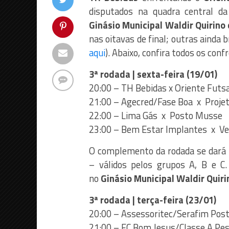
disputados na quadra central d
Ginásio Municipal Waldir Quirino
nas oitavas de final; outras ainda 
aqui
). Abaixo, confira todos os conf
3ª rodada | sexta-feira (19/01)
20:00 – TH Bebidas x Oriente Futsa
21:00 – Agecred/Fase Boa x Projet
22:00 – Lima Gás x Posto Musse
23:00 – Bem Estar Implantes x Ve
O complemento da rodada se dará n
– válidos pelos grupos A, B e C
no
Ginásio Municipal Waldir Quiri
3ª rodada | terça-feira (23/01)
20:00 – Assessoritec/Serafim Post
21:00 – EC Bom Jesus/Classe A Pe