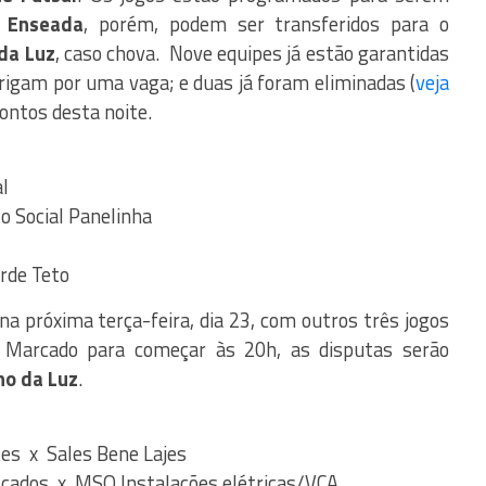
a
Enseada
, porém, podem ser transferidos para o
 da Luz
, caso chova. Nove equipes já estão garantidas
brigam por uma vaga; e duas já foram eliminadas (
veja
rontos desta noite.
l
o Social Panelinha
rde Teto
a próxima terça-feira, dia 23, com outros três jogos
. Marcado para começar às 20h, as disputas serão
no da Luz
.
es x Sales Bene Lajes
scados x MSO Instalações elétricas/VCA