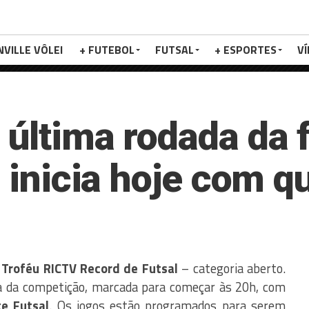
NVILLE VÔLEI
+ FUTEBOL
FUTSAL
+ ESPORTES
V
 última rodada da 
a inicia hoje com q
o
Troféu RICTV Record de Futsal
– categoria aberto.
a da competição, marcada para começar às 20h, com
te Futsal
. Os jogos estão programados para serem