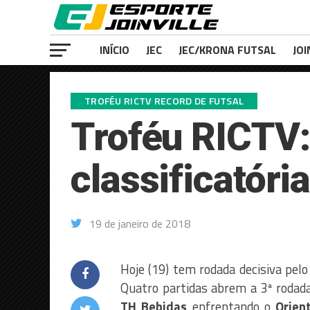
INÍCIO
JEC
JEC/KRONA FUTSAL
JOI
TROFÉU RICTV RECORD DE FUTSAL
Troféu RICTV:
classificatóri
19 de janeiro de 2018
Hoje (19) tem rodada decisiva pel
Quatro partidas abrem a 3ª rodad
TH Bebidas
enfrentando o
Orien