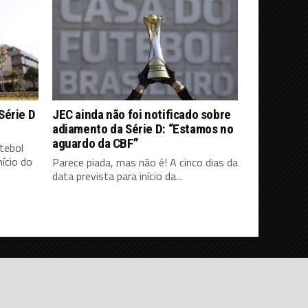
Série D
JEC ainda não foi notificado sobre
adiamento da Série D: “Estamos no
aguardo da CBF”
tebol
ício do
Parece piada, mas não é! A cinco dias da
data prevista para início da...