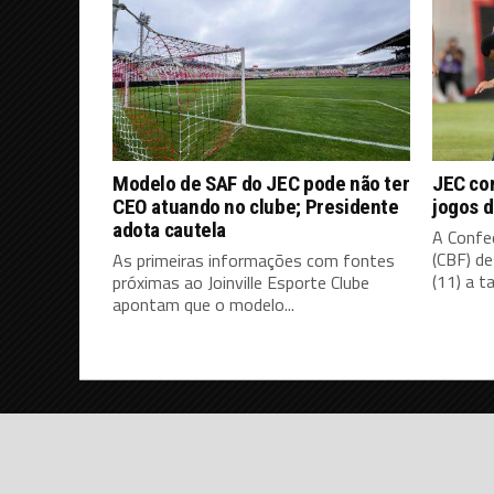
Modelo de SAF do JEC pode não ter
JEC co
CEO atuando no clube; Presidente
jogos d
adota cautela
A Confed
(CBF) d
As primeiras informações com fontes
(11) a ta
próximas ao Joinville Esporte Clube
apontam que o modelo...