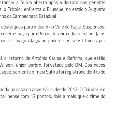
tancar a ferida aberta após a derrota nos pênaltis
s, o Tricolor enfrenta o Brusque, no estádio Augusto
urno do Campeonato Estadual.
 desfalques para o duelo no Vale do Itajaí. Suspensos,
eder espaço para Renan Teixeira e Jean Felipe. Já os
uan e Thiago Alagoano podem ser substituídos por
rá o retorno de Antônio Carlos e Rafinha, que estão
Wilson Júnior, porém, foi vetado pelo DM. Dos novos
sque, somente o meia Safira foi registrado dentro do
gando na casa do adversário, desde 2012. O Tricolor é o
tarinense com 13 pontos, dois a mais que o time do