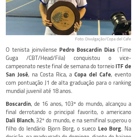
Foto: Divulgação/Copa del Cafe
O tenista joinvilense
Pedro Boscardin Dias
(Time
Guga /CBT/Head/Fila) conquistou o vice-
campeonato neste final de semana do torneio
ITF de
San José
, na Costa Rica, a
Copa del Cafe
, evento
com pontuação J1 de alta graduação para o ranking
mundial juvenil até 18 anos.
Boscardin
, de 16 anos, 103º do mundo, alcançou a
final derrotando o principal favorito, o americano
Dali Blanch
, 32º do mundo, e na semifinal superou o
filho do lendário Bjorn Borg, o sueco
Leo Borg
. Na
decisão, na madrugada de domingo, diante do baiano