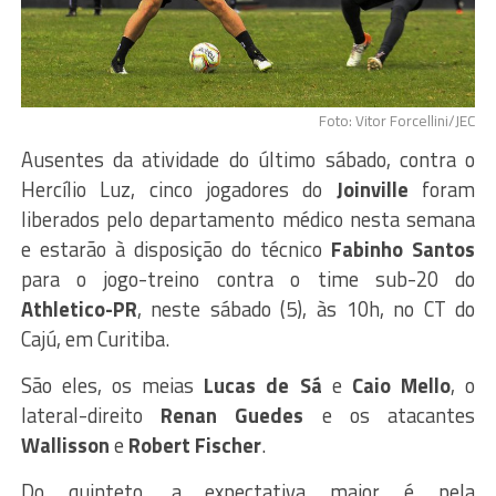
Foto: Vitor Forcellini/JEC
Ausentes da atividade do último sábado, contra o
Hercílio Luz, cinco jogadores do
Joinville
foram
liberados pelo departamento médico nesta semana
e estarão à disposição do técnico
Fabinho Santos
para o jogo-treino contra o time sub-20 do
Athletico-PR
, neste sábado (5), às 10h, no CT do
Cajú, em Curitiba.
São eles, os meias
Lucas de Sá
e
Caio Mello
, o
lateral-direito
Renan Guedes
e os atacantes
Wallisson
e
Robert Fischer
.
Do quinteto, a expectativa maior é pela