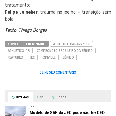
tratamento;
Felipe
Leineker
: trauma no joelho – transição sem
bola;
Texto
: Thiago Borges
TÓPICOS RELACIONADOS
ATHLETICO PARANANESE
ATHLETICO-PR
CAMPEONATO BRASILEIRO DA SÉRIE D
FEATURED
JEC
JOINVILLE
SÉRIE D
DEIXE SEU COMENTÁRIO
ÚLTIMAS
SC
VÍDEOS
JEC
Modelo de SAF do JEC pode não ter CEO