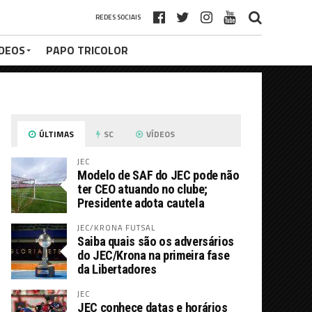
REDES SOCIAIS
ÍDEOS
PAPO TRICOLOR
ÚLTIMAS
SC
VÍDEOS
JEC
Modelo de SAF do JEC pode não
ter CEO atuando no clube;
Presidente adota cautela
JEC/KRONA FUTSAL
Saiba quais são os adversários
do JEC/Krona na primeira fase
da Libertadores
JEC
JEC conhece datas e horários