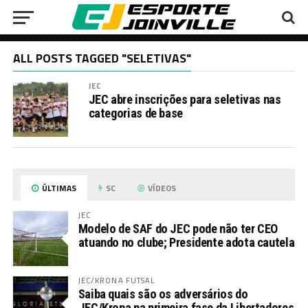
ALL POSTS TAGGED "SELETIVAS"
JEC
JEC abre inscrições para seletivas nas
categorias de base
ÚLTIMAS
SC
VÍDEOS
JEC
Modelo de SAF do JEC pode não ter CEO
atuando no clube; Presidente adota cautela
JEC/KRONA FUTSAL
Saiba quais são os adversários do
JEC/Krona na primeira fase da Libertadores