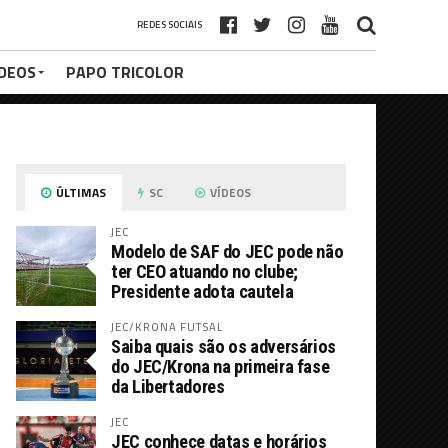
REDES SOCIAIS
ÍDEOS
PAPO TRICOLOR
ÚLTIMAS
SC
VÍDEOS
JEC
Modelo de SAF do JEC pode não
ter CEO atuando no clube;
Presidente adota cautela
JEC/KRONA FUTSAL
Saiba quais são os adversários
do JEC/Krona na primeira fase
da Libertadores
JEC
JEC conhece datas e horários