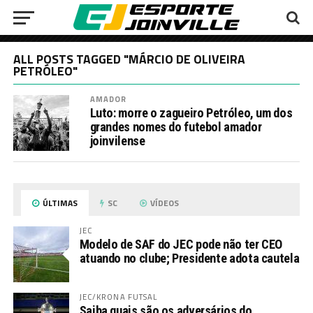
ALL POSTS TAGGED "MÁRCIO DE OLIVEIRA
PETRÓLEO"
AMADOR
Luto: morre o zagueiro Petróleo, um dos
grandes nomes do futebol amador
joinvilense
ÚLTIMAS
SC
VÍDEOS
JEC
Modelo de SAF do JEC pode não ter CEO
atuando no clube; Presidente adota cautela
JEC/KRONA FUTSAL
Saiba quais são os adversários do