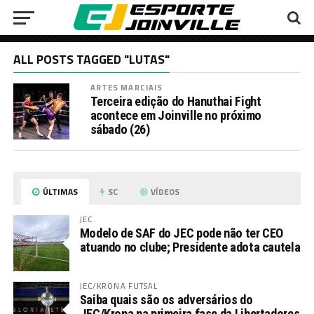
ALL POSTS TAGGED "LUTAS"
ARTES MARCIAIS
Terceira edição do Hanuthai Fight
acontece em Joinville no próximo
sábado (26)
ÚLTIMAS
SC
VÍDEOS
JEC
Modelo de SAF do JEC pode não ter CEO
atuando no clube; Presidente adota cautela
JEC/KRONA FUTSAL
Saiba quais são os adversários do
JEC/Krona na primeira fase da Libertadores