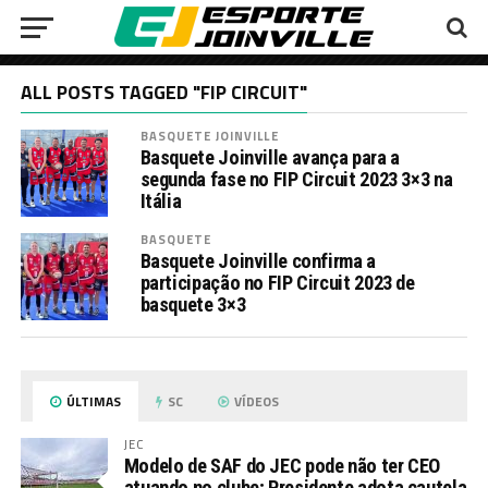
ALL POSTS TAGGED "FIP CIRCUIT"
BASQUETE JOINVILLE
Basquete Joinville avança para a
segunda fase no FIP Circuit 2023 3×3 na
Itália
BASQUETE
Basquete Joinville confirma a
participação no FIP Circuit 2023 de
basquete 3×3
ÚLTIMAS
SC
VÍDEOS
JEC
Modelo de SAF do JEC pode não ter CEO
atuando no clube; Presidente adota cautela