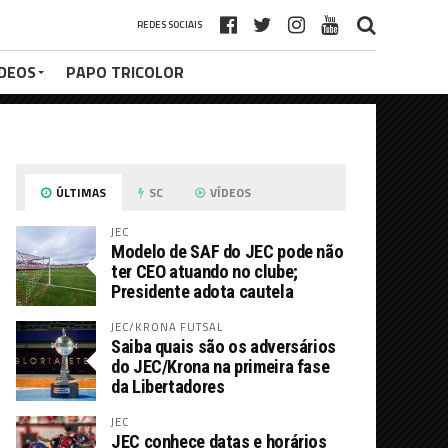
REDES SOCIAIS
ÍDEOS
PAPO TRICOLOR
ÚLTIMAS
SC
VÍDEOS
JEC
Modelo de SAF do JEC pode não
ter CEO atuando no clube;
Presidente adota cautela
JEC/KRONA FUTSAL
Saiba quais são os adversários
do JEC/Krona na primeira fase
da Libertadores
JEC
JEC conhece datas e horários