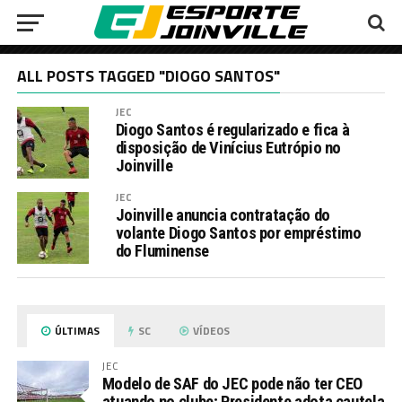
ALL POSTS TAGGED "DIOGO SANTOS"
JEC
Diogo Santos é regularizado e fica à
disposição de Vinícius Eutrópio no
Joinville
JEC
Joinville anuncia contratação do
volante Diogo Santos por empréstimo
do Fluminense
ÚLTIMAS
SC
VÍDEOS
JEC
Modelo de SAF do JEC pode não ter CEO
atuando no clube; Presidente adota cautela