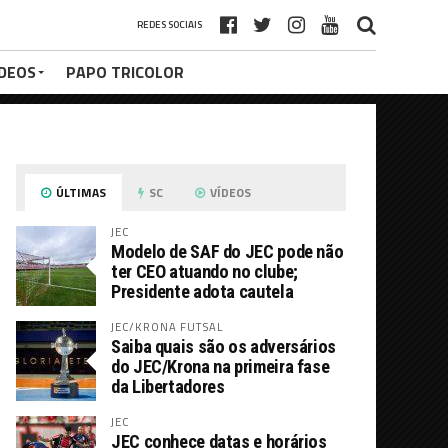
REDES SOCIAIS
ÍDEOS
PAPO TRICOLOR
ÚLTIMAS
SC
VÍDEOS
JEC
Modelo de SAF do JEC pode não
ter CEO atuando no clube;
Presidente adota cautela
JEC/KRONA FUTSAL
Saiba quais são os adversários
do JEC/Krona na primeira fase
da Libertadores
JEC
JEC conhece datas e horários