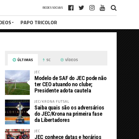
REDES SOCIAIS
ÍDEOS
PAPO TRICOLOR
ÚLTIMAS
SC
VÍDEOS
JEC
Modelo de SAF do JEC pode não
ter CEO atuando no clube;
Presidente adota cautela
JEC/KRONA FUTSAL
Saiba quais são os adversários
do JEC/Krona na primeira fase
da Libertadores
JEC
JEC conhece datas e horários