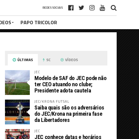
REDES SOCIAIS
ÍDEOS
PAPO TRICOLOR
ÚLTIMAS
SC
VÍDEOS
JEC
Modelo de SAF do JEC pode não
ter CEO atuando no clube;
Presidente adota cautela
JEC/KRONA FUTSAL
Saiba quais são os adversários
do JEC/Krona na primeira fase
da Libertadores
JEC
JEC conhece datas e horários