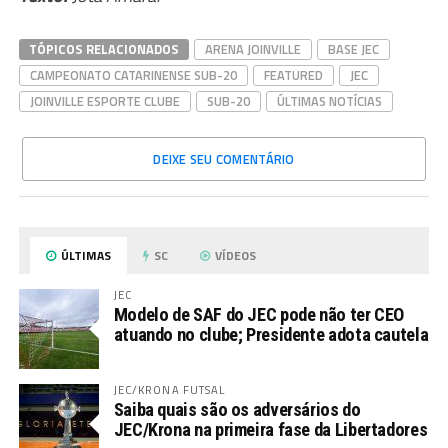
TÓPICOS RELACIONADOS
ARENA JOINVILLE
BASE JEC
CAMPEONATO CATARINENSE SUB-20
FEATURED
JEC
JOINVILLE ESPORTE CLUBE
SUB-20
ÚLTIMAS NOTÍCIAS
DEIXE SEU COMENTÁRIO
ÚLTIMAS
SC
VÍDEOS
JEC
Modelo de SAF do JEC pode não ter CEO
atuando no clube; Presidente adota cautela
JEC/KRONA FUTSAL
Saiba quais são os adversários do
JEC/Krona na primeira fase da Libertadores