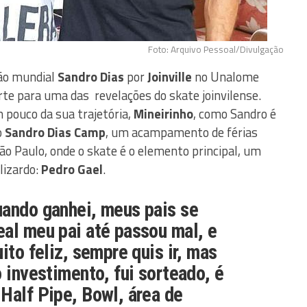
Foto: Arquivo Pessoal/Divulgação
ão mundial
Sandro Dias
por
Joinville
no Unalome
te para uma das revelações do skate joinvilense.
 pouco da sua trajetória,
Mineirinho
, como Sandro é
o
Sandro Dias Camp
, um acampamento de férias
ão Paulo, onde o skate é o elemento principal, um
lizardo:
Pedro Gael
.
uando ganhei, meus pais se
al meu pai até passou mal, e
ito feliz, sempre quis ir, mas
o investimento, fui sorteado, é
Half Pipe, Bowl, área de