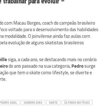
 trabalhar para evoluir –
o com Macau Borges, coach do campeão brasileiro
foco voltado para o desenvolvimento das habilidades
na modalidade. O joinvilense ainda faz aulas com
ela evolução de alguns skatistas brasileiros
ville
siga, a cada ano, se destacando mais no cenário
leiro
do ano passado na sua categoria,
Pedro
surge
ção que tem o skate como lifestyle, se diverte e
rte.
PEDRO GAEL
SANDRO DIAS
SKATE
ÚLTIMAS NOTÍCIAS