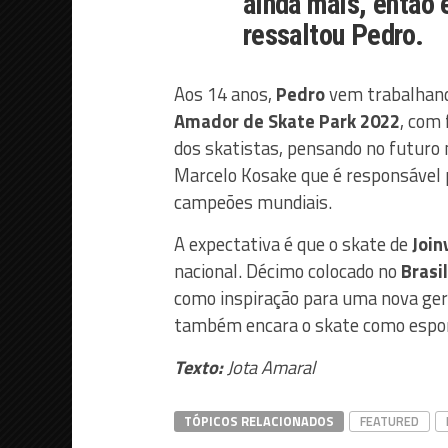
ainda mais, então é
ressaltou Pedro.
Aos 14 anos,
Pedro
vem trabalhand
Amador de Skate Park 2022
, com 
dos skatistas, pensando no futuro 
Marcelo Kosake que é responsável p
campeões mundiais.
A expectativa é que o skate de
Join
nacional. Décimo colocado no
Brasi
como inspiração para uma nova gera
também encara o skate como espo
Texto:
Jota Amaral
TÓPICOS RELACIONADOS
FEATURED