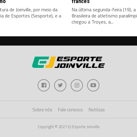
smo
francês
tura de Joinville, por meio da
Na última segunda-feira (19), a
ia de Esportes (Sesporte), e a
Brasileira de atletismo paralímp
chegou a Troyes, a...
Sobre nós
Fale conosco
Notícias
Copyright © 2021 EJ Esporte Joinville