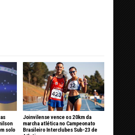
nas
Joinvilense vence os 20km da
nilson
marcha atlética no Campeonato
em solo
Brasileiro Interclubes Sub-23 de