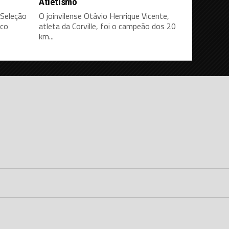
Atletismo
 Seleção
O joinvilense Otávio Henrique Vicente,
ico
atleta da Corville, foi o campeão dos 20
km...