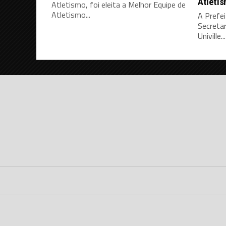
Atleti
Atletismo, foi eleita a Melhor Equipe de
Atletismo...
A Prefei
Secretar
Univille...