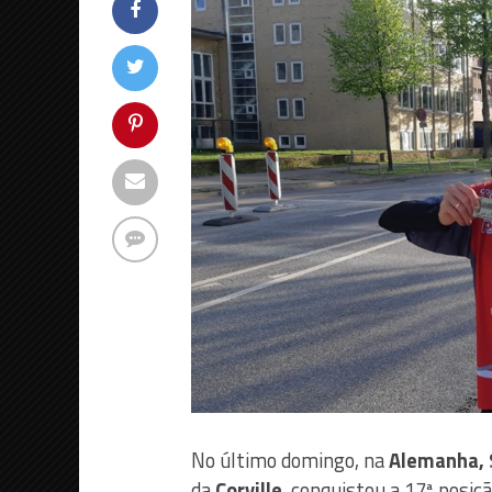
No último domingo, na
Alemanha, 
da
Corville
, conquistou a 17ª posiçã