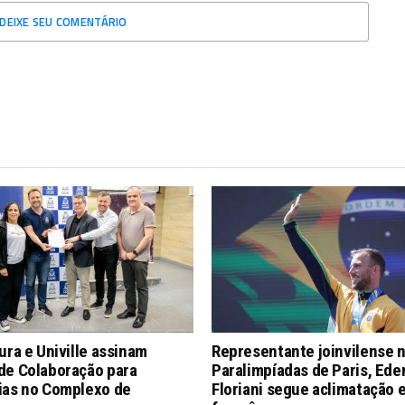
DEIXE SEU COMENTÁRIO
ura e Univille assinam
Representante joinvilense 
de Colaboração para
Paralimpíadas de Paris, Ede
ias no Complexo de
Floriani segue aclimatação 