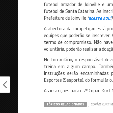
futebol amador de Joinville e u
futebol de Santa Catarina. As inscr
Prefeitura de Joinville
(
acesse aqui
)
A abertura da competição está pro
equipes que poderão se inscrever.
termo de compromisso. Não haver
voluntária, poderão realizar a doaç
No formulário, o responsável deve
treina em algum campo. També
instruções serão encaminhadas p
Esportes (Sesporte), do formulário.
As inscrições para o 2º Copão Kur
TÓPICOS RELACIONADOS
COPÃO KURT M