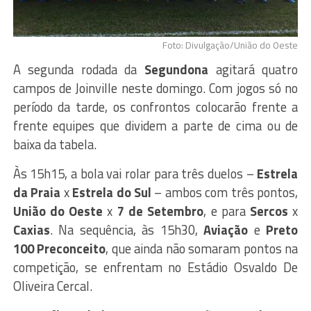
Foto: Divulgação/União do Oeste
A segunda rodada da
Segundona
agitará quatro
campos de Joinville neste domingo. Com jogos só no
período da tarde, os confrontos colocarão frente a
frente equipes que dividem a parte de cima ou de
baixa da tabela.
Às 15h15, a bola vai rolar para três duelos –
Estrela
da Praia
x
Estrela do Sul
– ambos com três pontos,
União do Oeste
x
7 de Setembro
, e para
Sercos
x
Caxias
. Na sequência, às 15h30,
Aviação
e
Preto
100 Preconceito
, que ainda não somaram pontos na
competição, se enfrentam no Estádio Osvaldo De
Oliveira Cercal.