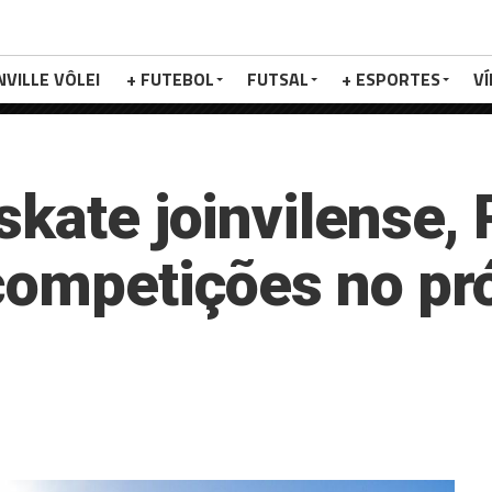
NVILLE VÔLEI
+ FUTEBOL
FUTSAL
+ ESPORTES
V
skate joinvilense,
competições no pró