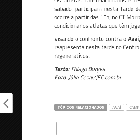
Os atletas não-relacionados e r
sábado, participam nesta tarde d
ocorre a partir das 15h, no CT Morr
condicionar os atletas que têm jog
Visando o confronto contra o
Avaí
reapresenta nesta tarde no Centro
regenerativos.
Texto
: Thiago Borges
Foto
: Júlio Cesar/JEC.com.br
TÓPICOS RELACIONADOS
AVAÍ
CAMP