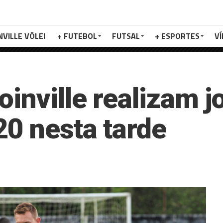
NVILLE VÔLEI
+ FUTEBOL
FUTSAL
+ ESPORTES
V
inville realizam j
20 nesta tarde