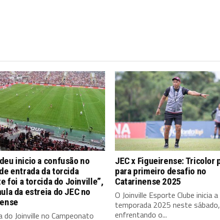
eu inicio a confusão no
JEC x Figueirense: Tricolor 
de entrada da torcida
para primeiro desafio no
te foi a torcida do Joinville”,
Catarinense 2025
ula da estreia do JEC no
O Joinville Esporte Clube inicia a
nense
temporada 2025 neste sábado, 
enfrentando o...
a do Joinville no Campeonato