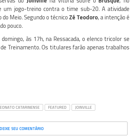
eservas do
Joinville
na vitória sobre o
Brusque
, no
e um jogo-treino contra o time sub-20. A atividade
o do Meio. Segundo o técnico
Zé Teodoro
, a intenção é
ado pouco.
, domingo, às 17h, na Ressacada, o elenco tricolor se
 de Treinamento. Os titulares farão apenas trabalhos
EONATO CATARINENSE
FEATURED
JOINVILLE
DEIXE SEU COMENTÁRIO