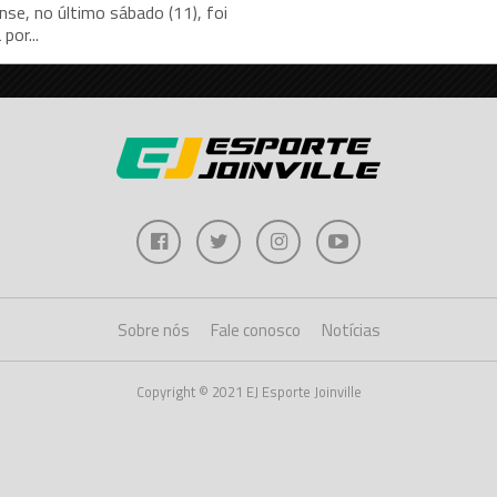
nse, no último sábado (11), foi
por...
Sobre nós
Fale conosco
Notícias
Copyright © 2021 EJ Esporte Joinville