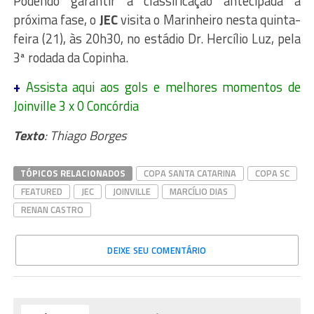
Podendo garantir a classificação antecipada à
próxima fase, o
JEC
visita o Marinheiro nesta quinta-
feira (21), às 20h30, no estádio Dr. Hercílio Luz, pela
3ª rodada da Copinha.
+
Assista aqui aos gols e melhores momentos de
Joinville 3 x 0 Concórdia
Texto
: Thiago Borges
TÓPICOS RELACIONADOS
COPA SANTA CATARINA
COPA SC
FEATURED
JEC
JOINVILLE
MARCÍLIO DIAS
RENAN CASTRO
DEIXE SEU COMENTÁRIO