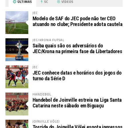
ÚLTIMAS
SC
VÍDEOS
JEC
Modelo de SAF do JEC pode não ter CEO
atuando no clube; Presidente adota cautela
JEC/KRONA FUTSAL
Saiba quais são os adversários do
JEC/Krona na primeira fase da Libertadores
JEC
JEC conhece datas e horários dos jogos do
turno da Série D
HANDEBOL
Handebol de Joinville estreia na Liga Santa
Catarina neste sábado em Biguaçu
JOINVILLE VÔLEI
Torcida do Joinville Vôlei esgota ingressos