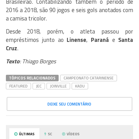
Brasileirão. Contabilizando também o período de
2016 a 2018, são 90 jogos e seis gols anotados com
a camisa tricolor.
Desde 2018, porém, o atleta passou por
empréstimos junto ao
Linense
,
Paraná
e
Santa
Cruz
.
Texto
: Thiago Borges
TÓPICOS RELACIONADOS
CAMPEONATO CATARINENSE
FEATURED
JEC
JOINVILLE
KADU
DEIXE SEU COMENTÁRIO
ÚLTIMAS
SC
VÍDEOS