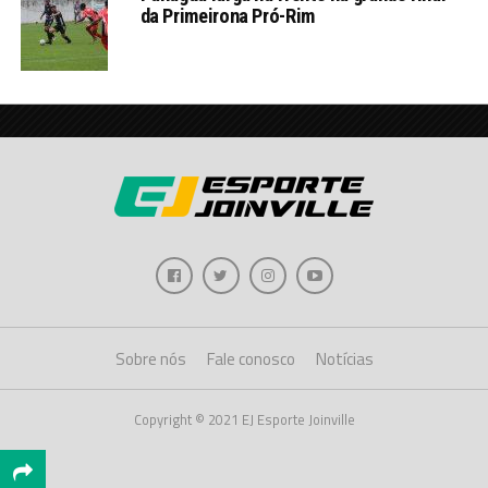
da Primeirona Pró-Rim
Sobre nós
Fale conosco
Notícias
Copyright © 2021 EJ Esporte Joinville