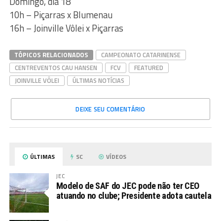
Domingo, dia 18
10h – Piçarras x Blumenau
16h – Joinville Vôlei x Piçarras
TÓPICOS RELACIONADOS
CAMPEONATO CATARINENSE
CENTREVENTOS CAU HANSEN
FCV
FEATURED
JOINVILLE VÔLEI
ÚLTIMAS NOTÍCIAS
DEIXE SEU COMENTÁRIO
ÚLTIMAS
SC
VÍDEOS
JEC
Modelo de SAF do JEC pode não ter CEO
atuando no clube; Presidente adota cautela