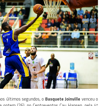
 nos últimos segundos, o
Basquete Joinville
venceu o
e ontem (26), no Centreventos Cau Hansen, pela 4ª