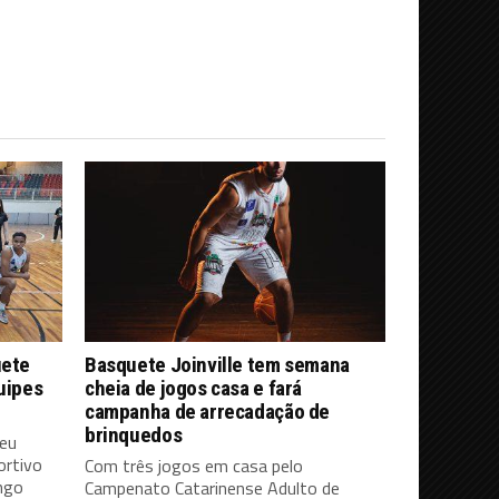
uete
Basquete Joinville tem semana
quipes
cheia de jogos casa e fará
campanha de arrecadação de
brinquedos
deu
ortivo
Com três jogos em casa pelo
ingo
Campenato Catarinense Adulto de