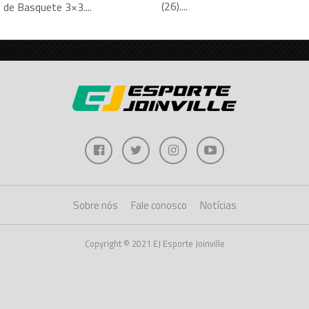
(26)....
o de Basquete 3×3....
Sobre nós
Fale conosco
Notícias
Copyright © 2021 EJ Esporte Joinville