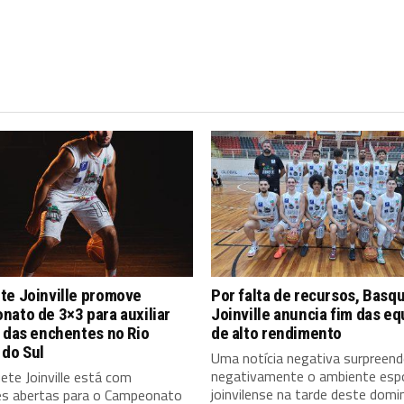
te Joinville promove
Por falta de recursos, Basq
ato de 3×3 para auxiliar
Joinville anuncia fim das e
 das enchentes no Rio
de alto rendimento
 do Sul
Uma notícia negativa surpreen
negativamente o ambiente esp
te Joinville está com
joinvilense na tarde deste dom
ões abertas para o Campeonato