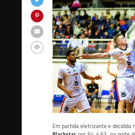
Em partida eletrizante e decidida
Blackstar
por 64 a 63, na noite d