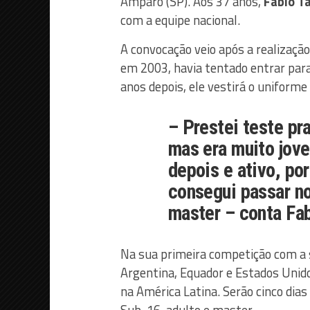
Amparo (SP). Aos 37 anos,
Fabio T
com a equipe nacional.
A convocação veio após a realizaçã
em 2003, havia tentado entrar para
anos depois, ele vestirá o uniforme
– Prestei teste pr
mas era muito jove
depois e ativo, po
consegui passar no
master – conta Fab
Na sua primeira competição com a se
Argentina, Equador e Estados Unid
na América Latina. Serão cinco dia