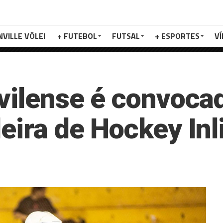
NVILLE VÔLEI
+ FUTEBOL
FUTSAL
+ ESPORTES
V
nvilense é convoca
eira de Hockey Inl