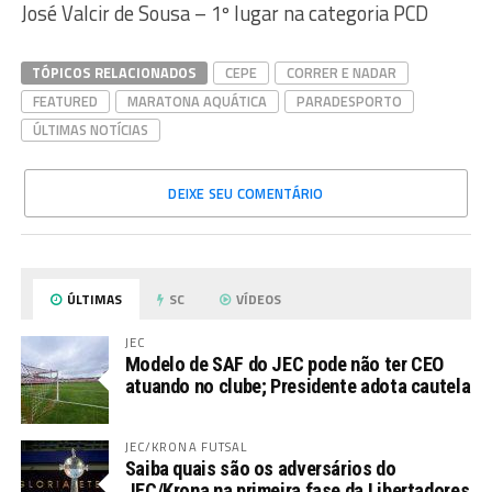
José Valcir de Sousa – 1º lugar na categoria PCD
TÓPICOS RELACIONADOS
CEPE
CORRER E NADAR
FEATURED
MARATONA AQUÁTICA
PARADESPORTO
ÚLTIMAS NOTÍCIAS
DEIXE SEU COMENTÁRIO
ÚLTIMAS
SC
VÍDEOS
JEC
Modelo de SAF do JEC pode não ter CEO
atuando no clube; Presidente adota cautela
JEC/KRONA FUTSAL
Saiba quais são os adversários do
JEC/Krona na primeira fase da Libertadores