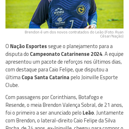
Brendon é um dos novos contratados do Leão (Foto: Ruan
César/Nação)
O
Nação Esportes
segue o planejamento para a
disputa do
Campeonato Catarinense 2024
. A equipe
apresentou um pacote de reforços nos últimos dias,
com destaque para Caio Felipe, que disputou a
última
Copa Santa Catarina
pelo Joinville Esporte
Clube.
Com passagens por Corinthians, Botafogo e
Resende, o meia Brendon Valença Sobral, de 21 anos,
foi o primeiro a ser anunciado pelo
Leão
. Juntamente
com Brendon, o lateral-direito Caio Felipe da Silva
Rocha, de 24 anos, ex-Joinville, chegou para compor o