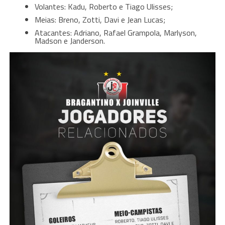
Volantes: Kadu, Roberto e Tiago Ulisses;
Meias: Breno, Zotti, Davi e Jean Lucas;
Atacantes: Adriano, Rafael Grampola, Marlyson,
Madson e Janderson.