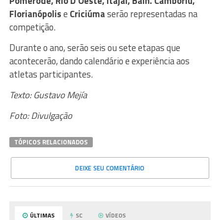
Pomerode, Rio D’Oeste, Itajaí, Baln. Camboriú,
Florianópolis
e
Criciúma
serão representadas na
competição.
Durante o ano, serão seis ou sete etapas que
acontecerão, dando calendário e experiência aos
atletas participantes.
Texto: Gustavo Mejía
Foto: Divulgação
TÓPICOS RELACIONADOS
DEIXE SEU COMENTÁRIO
ÚLTIMAS
SC
VÍDEOS