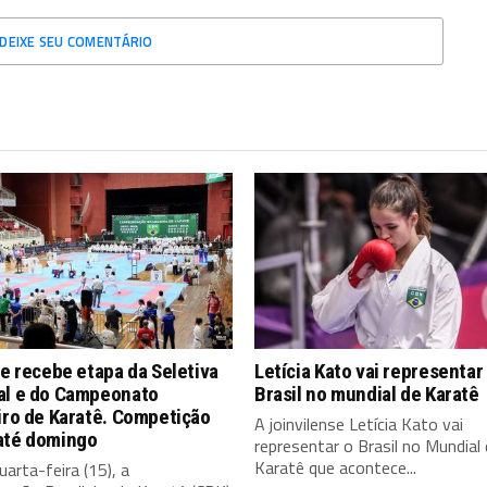
DEIXE SEU COMENTÁRIO
le recebe etapa da Seletiva
Letícia Kato vai representar
al e do Campeonato
Brasil no mundial de Karatê
iro de Karatê. Competição
A joinvilense Letícia Kato vai
até domingo
representar o Brasil no Mundial
Karatê que acontece...
arta-feira (15), a