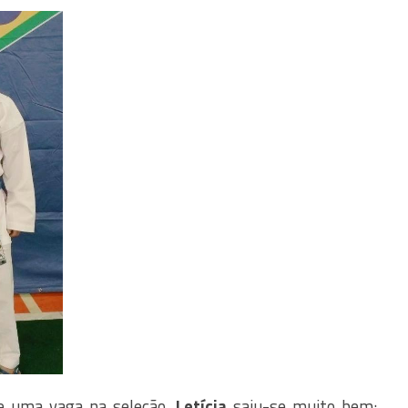
e uma vaga na seleção,
Letícia
saiu-se muito bem: