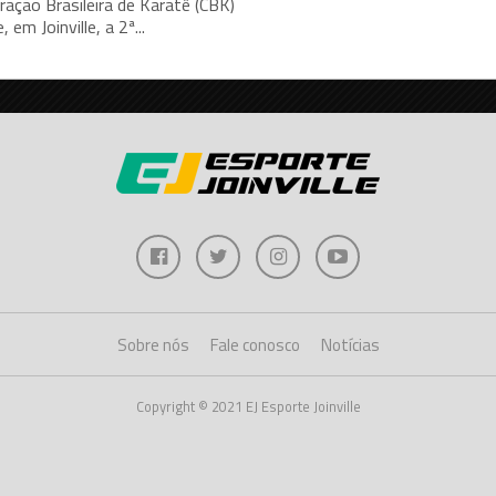
ação Brasileira de Karatê (CBK)
 em Joinville, a 2ª...
Sobre nós
Fale conosco
Notícias
Copyright © 2021 EJ Esporte Joinville