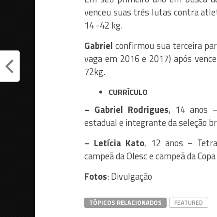
venceu suas três lutas contra atle
14 -42 kg.
Gabriel
confirmou sua terceira par
vaga em 2016 e 2017) após vencer 
72kg.
CURRÍCULO
– Gabriel Rodrigues
, 14 anos –
estadual e integrante da seleção b
– Letícia Kato
, 12 anos – Tetra
campeã da Olesc e campeã da Copa 
Fotos
: Divulgação
TÓPICOS RELACIONADOS
FEATURED