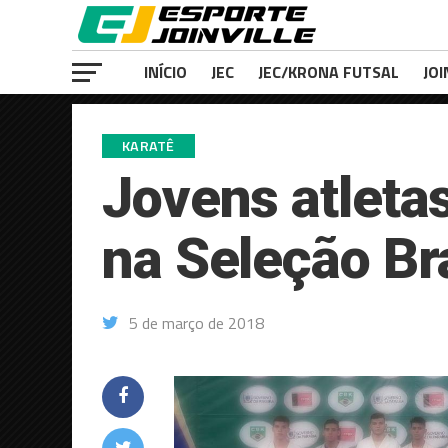
INÍCIO
JEC
JEC/KRONA FUTSAL
JOI
KARATÊ
Jovens atleta
na Seleção Bra
5 de março de 2018