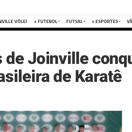
NVILLE VÔLEI
+ FUTEBOL
FUTSAL
+ ESPORTES
V
s de Joinville con
sileira de Karatê