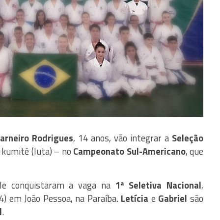
Carneiro Rodrigues
, 14 anos, vão integrar a
Seleção
kumitê (luta) – no
Campeonato Sul-Americano
, que
ille conquistaram a vaga na
1ª Seletiva Nacional
,
(4) em João Pessoa, na Paraíba.
Letícia
e
Gabriel
são
l
.