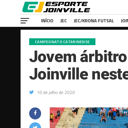
INÍCIO
JEC
JEC/KRONA FUTSAL
JOI
CAMPEONATO CATARINENSE
Jovem árbitro 
Joinville nes
10 de julho de 2020