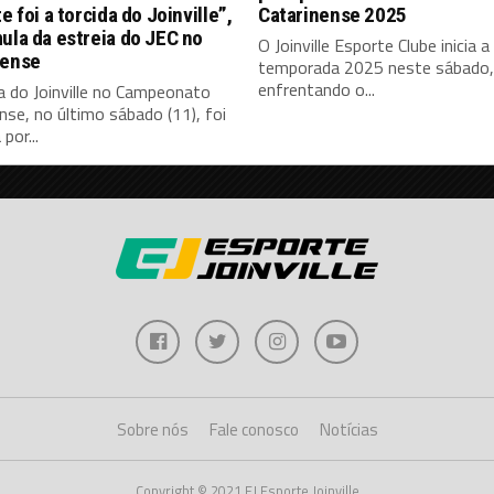
te foi a torcida do Joinville”,
Catarinense 2025
ula da estreia do JEC no
O Joinville Esporte Clube inicia a
nense
temporada 2025 neste sábado, 
enfrentando o...
a do Joinville no Campeonato
nse, no último sábado (11), foi
por...
Sobre nós
Fale conosco
Notícias
Copyright © 2021 EJ Esporte Joinville