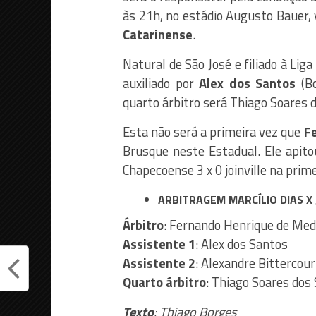
às 21h, no estádio Augusto Bauer, v
Catarinense
.
Natural de São José e filiado à Liga
auxiliado por
Alex dos Santos
(B
quarto árbitro será Thiago Soares 
Esta não será a primeira vez que
F
Brusque neste Estadual. Ele apitou
Chapecoense 3 x 0 joinville na prim
ARBITRAGEM MARCÍLIO DIAS X 
Árbitro
: Fernando Henrique de Med
Assistente 1
: Alex dos Santos
Assistente 2
: Alexandre Bittercour
Quarto árbitro
: Thiago Soares dos
Texto
: Thiago Borges