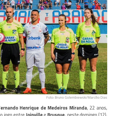
Foto: Bruno Golembiewski/Marcílio Dias
Fernando Henrique de Medeiros Miranda
, 22 anos,
do jogo entre
Joinville
e
Brusque
, neste domingo (12),