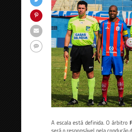
A escala está definida. O árbitro
será o responsável pela condução 