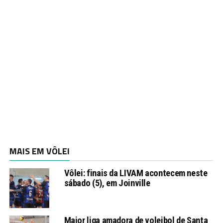
MAIS EM VÔLEI
Vôlei: finais da LIVAM acontecem neste
sábado (5), em Joinville
Maior liga amadora de voleibol de Santa