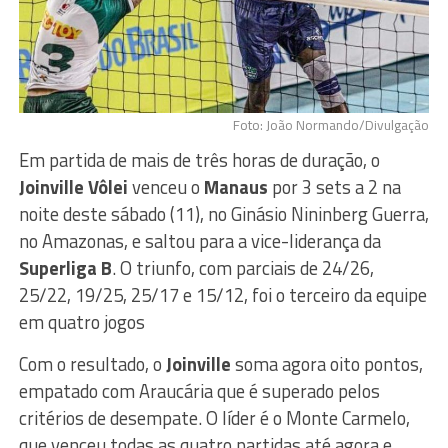
Foto: João Normando/Divulgação
Em partida de mais de três horas de duração, o
Joinville Vôlei
venceu o
Manaus
por 3 sets a 2 na
noite deste sábado (11), no Ginásio Nininberg Guerra,
no Amazonas, e saltou para a vice-liderança da
Superliga B
. O triunfo, com parciais de 24/26,
25/22, 19/25, 25/17 e 15/12, foi o terceiro da equipe
em quatro jogos
Com o resultado, o
Joinville
soma agora oito pontos,
empatado com Araucária que é superado pelos
critérios de desempate. O líder é o Monte Carmelo,
que venceu todas as quatro partidas até agora e