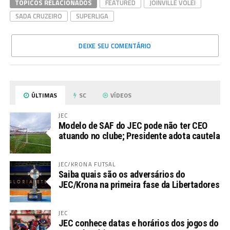
TÓPICOS RELACIONADOS
FEATURED
JOINVILLE VÔLEI
SADA CRUZEIRO
SUPERLIGA
DEIXE SEU COMENTÁRIO
ÚLTIMAS
SC
VÍDEOS
JEC
Modelo de SAF do JEC pode não ter CEO
atuando no clube; Presidente adota cautela
JEC/KRONA FUTSAL
Saiba quais são os adversários do
JEC/Krona na primeira fase da Libertadores
JEC
JEC conhece datas e horários dos jogos do