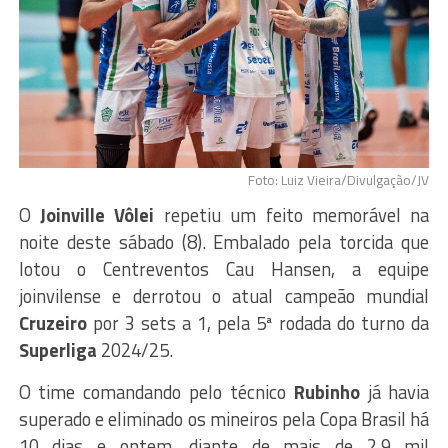
Foto: Luiz Vieira/Divulgação/JV
O
Joinville Vôlei
repetiu um feito memorável na
noite deste sábado (8). Embalado pela torcida que
lotou o Centreventos Cau Hansen, a equipe
joinvilense e derrotou o atual campeão mundial
Cruzeiro
por 3 sets a 1, pela 5ª rodada do turno da
Superliga
2024/25.
O time comandando pelo técnico
Rubinho
já havia
superado e eliminado os mineiros pela Copa Brasil há
10 dias e ontem, diante de mais de 2,9 mil