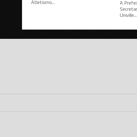
Atletismo...
A Prefei
Secretar
Univille...