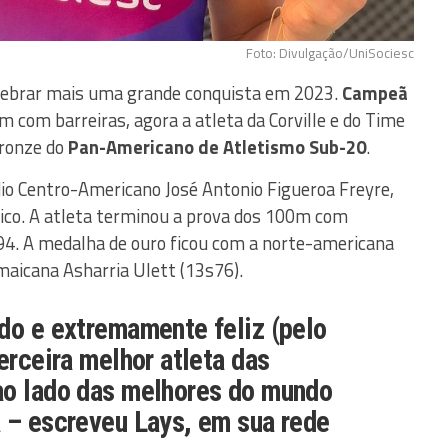
Foto: Divulgação/UniSociesc
lebrar mais uma grande conquista em 2023.
Campeã
 com barreiras, agora a atleta da Corville e do Time
bronze do
Pan-Americano de Atletismo Sub-20
.
dio Centro-Americano José Antonio Figueroa Freyre,
ico. A atleta terminou a prova dos 100m com
94. A medalha de ouro ficou com a norte-americana
maicana Asharria Ulett (13s76).
do e extremamente feliz (pelo
erceira melhor atleta das
ao lado das melhores do mundo
 – escreveu Lays, em sua rede