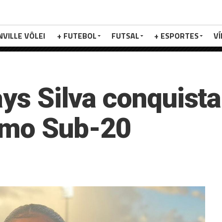
NVILLE VÔLEI
+ FUTEBOL
FUTSAL
+ ESPORTES
V
ays Silva conquist
smo Sub-20