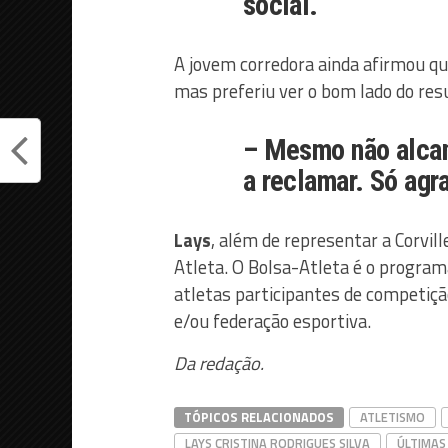
social.
A jovem corredora ainda afirmou qu
mas preferiu ver o bom lado do res
– Mesmo não alcan
a reclamar. Só agr
Lays
, além de representar a Corvil
Atleta. O Bolsa-Atleta é o program
atletas participantes de competiç
e/ou federação esportiva.
Da redação.
TÓPICOS RELACIONADOS
ATLETISMO
LAYS CRISTINA RODRIGUES SILVA
ÚLTIMAS