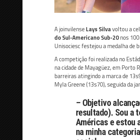
A joinvilense
Lays Silva
voltou a ce
do Sul-Americano Sub-20
nos 100m
Unisociesc festejou a medalha de 
A competição foi realizada no Está
na cidade de Mayagüez, em Porto R
barreiras atingindo a marca de 13s
Myla Greene (13s70), seguida da ja
– Objetivo alcança
resultado). Sou a t
Américas e estou 
na minha categoria