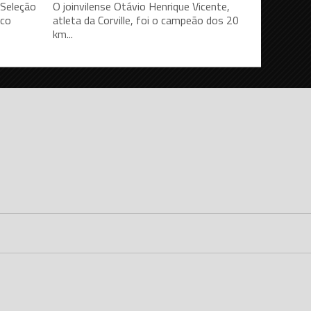
 Seleção
O joinvilense Otávio Henrique Vicente,
ico
atleta da Corville, foi o campeão dos 20
km...