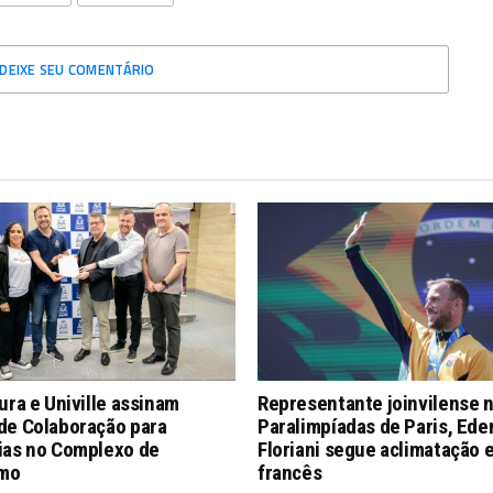
DEIXE SEU COMENTÁRIO
ura e Univille assinam
Representante joinvilense 
de Colaboração para
Paralimpíadas de Paris, Ede
ias no Complexo de
Floriani segue aclimatação 
smo
francês