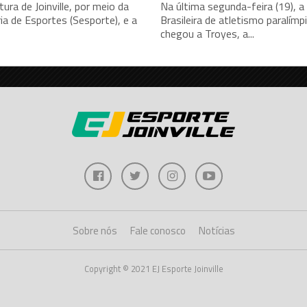
tura de Joinville, por meio da
Na última segunda-feira (19), a
ia de Esportes (Sesporte), e a
Brasileira de atletismo paralímp
chegou a Troyes, a...
Sobre nós
Fale conosco
Notícias
Copyright © 2021 EJ Esporte Joinville