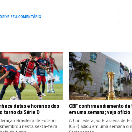
DEIXE SEU COMENTÁRIO
nhece datas e horários dos
CBF confirma adiamento da 
o turno da Série D
em uma semana; veja ofício
eração Brasileira de Futebol
A Confederação Brasileira de Fu
esmembrou nesta sexta-feira
(CBF) adiou em uma semana o in
bela do turno...
Campeonato...