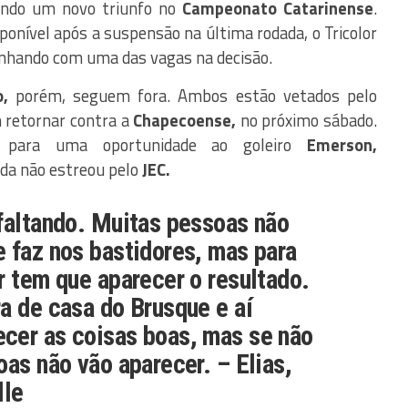
ndo um novo triunfo no
Campeonato Catarinense
.
ponível após a suspensão na última rodada, o Tricolor
sonhando com uma das vagas na decisão.
,
porém, seguem fora. Ambos estão vetados pelo
retornar contra a
Chapecoense,
no próximo sábado.
a para uma oportunidade ao goleiro
Emerson,
da não estreou pelo
JEC.
faltando. Muitas pessoas não
 faz nos bastidores, mas para
r tem que aparecer o resultado.
a de casa do Brusque e aí
cer as coisas boas, mas se não
oas não vão aparecer. –
Elias
,
lle