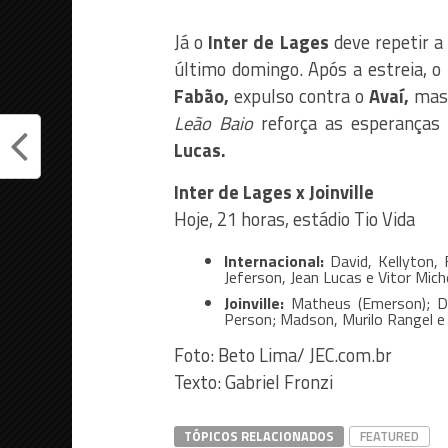
Já o
Inter de Lages
deve repetir 
último domingo. Após a estreia, o
Fabão,
expulso contra o
Avaí,
mas 
Leão Baio
reforça as esperanças
Lucas.
Inter de Lages x Joinville
Hoje, 21 horas, estádio Tio Vida
Internacional:
David, Kellyton, 
Jeferson, Jean Lucas e Vitor Mich
Joinville:
Matheus (Emerson); Dic
Person; Madson, Murilo Rangel e 
Foto: Beto Lima/ JEC.com.br
Texto: Gabriel Fronzi
TÓPICOS RELACIONADOS
FEATURED