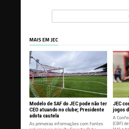
MAIS EM JEC
Modelo de SAF do JEC pode não ter
JEC co
CEO atuando no clube; Presidente
jogos d
adota cautela
A Confed
(CBF) d
As primeiras informações com fontes
(11) a ta