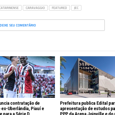
ATARINENSE
CARAVAGGIO
FEATURED
JEC
DEIXE SEU COMENTÁRIO
uncia contratação de
Prefeitura publica Edital pa
 ex-Uberlândia, Piauí e
apresentação de estudos pa
 para a Série D
PPP da Arena Joinville e do