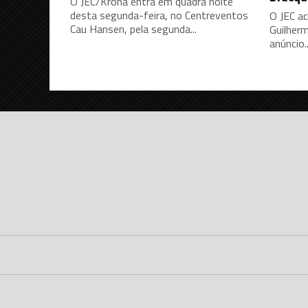
O JEC/Krona entra em quadra noite
desta segunda-feira, no Centreventos
O JEC a
Cau Hansen, pela segunda...
Guilherm
anúncio..