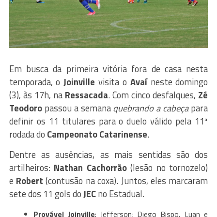
Em busca da primeira vitória fora de casa nesta
temporada, o
Joinville
visita o
Avaí
neste domingo
(3), às 17h, na
Ressacada
. Com cinco desfalques,
Zé
Teodoro
passou a semana
quebrando a cabeça
para
definir os 11 titulares para o duelo válido pela 11ª
rodada do
Campeonato Catarinense
.
Dentre as ausências, as mais sentidas são dos
artilheiros:
Nathan Cachorrão
(lesão no tornozelo)
e
Robert
(contusão na coxa). Juntos, eles marcaram
sete dos 11 gols do
JEC
no Estadual.
Provável Joinville
: Jefferson; Diego Bispo, Luan e