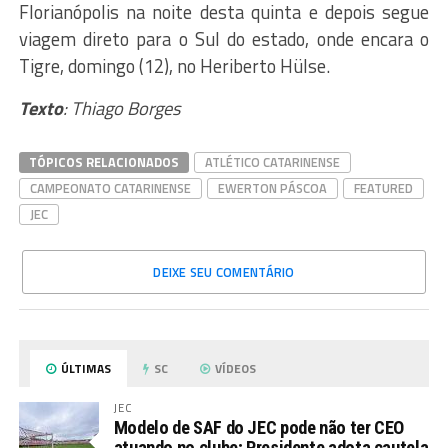
Florianópolis na noite desta quinta e depois segue
viagem direto para o Sul do estado, onde encara o
Tigre, domingo (12), no Heriberto Hülse.
Texto
: Thiago Borges
TÓPICOS RELACIONADOS
ATLÉTICO CATARINENSE
CAMPEONATO CATARINENSE
EWERTON PÁSCOA
FEATURED
JEC
DEIXE SEU COMENTÁRIO
ÚLTIMAS
SC
VÍDEOS
JEC
Modelo de SAF do JEC pode não ter CEO
atuando no clube; Presidente adota cautela