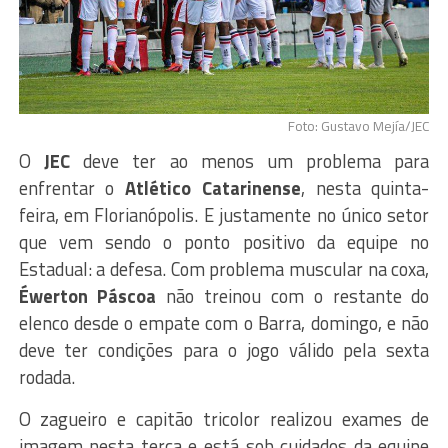
Foto: Gustavo Mejía/JEC
O
JEC
deve ter ao menos um problema para
enfrentar o
Atlético Catarinense
, nesta quinta-
feira, em Florianópolis. E justamente no único setor
que vem sendo o ponto positivo da equipe no
Estadual: a defesa. Com problema muscular na coxa,
Éwerton Páscoa
não treinou com o restante do
elenco desde o empate com o Barra, domingo, e não
deve ter condições para o jogo válido pela sexta
rodada.
O zagueiro e capitão tricolor realizou exames de
imagem nesta terça e está sob cuidados da equipe