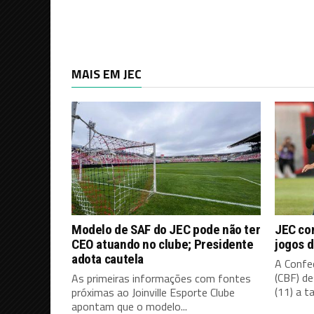
MAIS EM JEC
Modelo de SAF do JEC pode não ter
JEC co
CEO atuando no clube; Presidente
jogos d
adota cautela
A Confed
(CBF) d
As primeiras informações com fontes
(11) a ta
próximas ao Joinville Esporte Clube
apontam que o modelo...