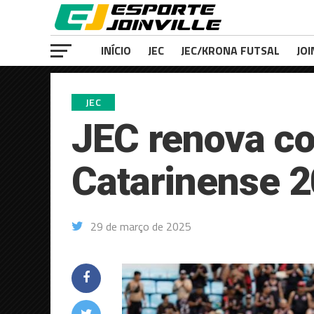
INÍCIO
JEC
JEC/KRONA FUTSAL
JOI
JEC
JEC renova co
Catarinense 
29 de março de 2025