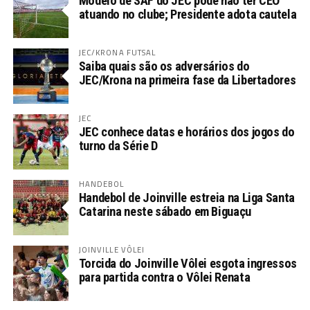
Modelo de SAF do JEC pode não ter CEO
atuando no clube; Presidente adota cautela
JEC/KRONA FUTSAL
Saiba quais são os adversários do
JEC/Krona na primeira fase da Libertadores
JEC
JEC conhece datas e horários dos jogos do
turno da Série D
HANDEBOL
Handebol de Joinville estreia na Liga Santa
Catarina neste sábado em Biguaçu
JOINVILLE VÔLEI
Torcida do Joinville Vôlei esgota ingressos
para partida contra o Vôlei Renata