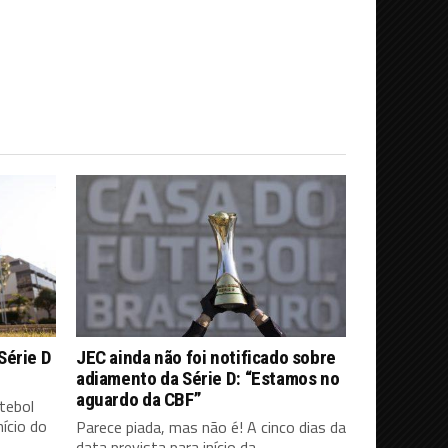
Série D
JEC ainda não foi notificado sobre
adiamento da Série D: “Estamos no
aguardo da CBF”
tebol
ício do
Parece piada, mas não é! A cinco dias da
data prevista para início da...