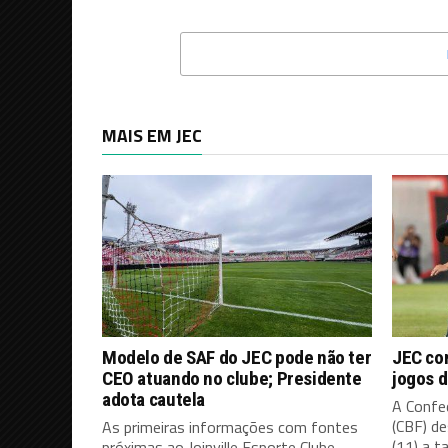
MAIS EM JEC
Modelo de SAF do JEC pode não ter
JEC co
CEO atuando no clube; Presidente
jogos d
adota cautela
A Confed
(CBF) d
As primeiras informações com fontes
(11) a ta
próximas ao Joinville Esporte Clube