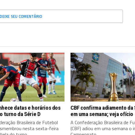
DEIXE SEU COMENTÁRIO
nhece datas e horários dos
CBF confirma adiamento da 
o turno da Série D
em uma semana; veja ofício
eração Brasileira de Futebol
A Confederação Brasileira de Fu
esmembrou nesta sexta-feira
(CBF) adiou em uma semana o in
bela do turno...
Campeonato...