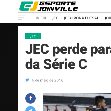
INÍCIO
JEC
JEC/KRONA FUTSAL
JOI
JEC
JEC perde par
da Série C
6 de maio de 2018