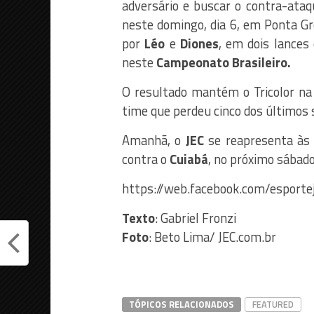
adversário e buscar o contra-ataq
neste domingo, dia 6, em Ponta G
por
Léo
e
Diones
, em dois lances
neste
Campeonato Brasileiro.
O resultado mantém o Tricolor na
time que perdeu cinco dos últimos s
Amanhã, o
JEC
se reapresenta às 
contra o
Cuiabá
, no próximo sábado
https://web.facebook.com/esporte
Texto
: Gabriel Fronzi
Foto
: Beto Lima/ JEC.com.br
TÓPICOS RELACIONADOS
FEATURED