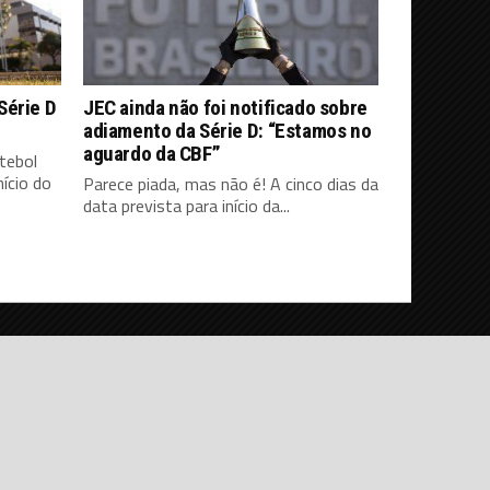
Série D
JEC ainda não foi notificado sobre
adiamento da Série D: “Estamos no
aguardo da CBF”
tebol
ício do
Parece piada, mas não é! A cinco dias da
data prevista para início da...