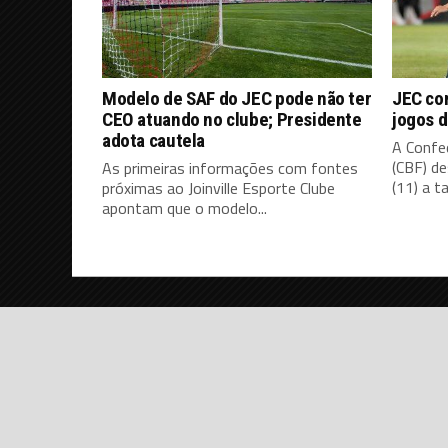
Modelo de SAF do JEC pode não ter
JEC co
CEO atuando no clube; Presidente
jogos d
adota cautela
A Confed
(CBF) d
As primeiras informações com fontes
(11) a ta
próximas ao Joinville Esporte Clube
apontam que o modelo...