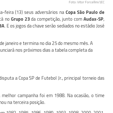
Foto: Vitor Forcellini/JEC
-feira (13) seus adversários na
Copa São Paulo de
stá no
Grupo 23
da competição, junto com
Audax-SP
,
BA
. E os jogos da chave serão sediados no estádio José
de janeiro e termina no dia 25 do mesmo mês. A
unciará nos próximos dias a tabela completa da
disputa a Copa SP de Futebol Jr., principal torneio das
 a melhor campanha foi em 1988. Na ocasião, o time
ou na terceira posição.
 em 1982, 1985, 1986, 1989, 1993, 1998, 2000, 2001,