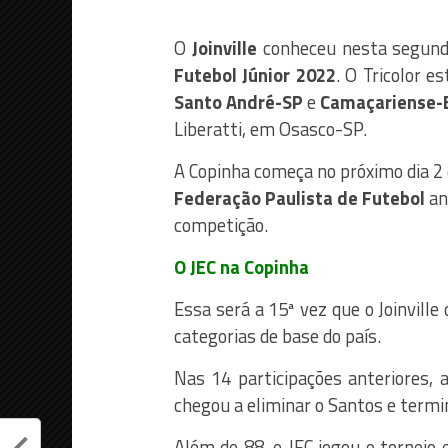
O
Joinville
conheceu nesta segunda
Futebol Júnior 2022
. O Tricolor e
Santo André-SP
e
Camaçariense-
Liberatti, em Osasco-SP.
A Copinha começa no próximo dia 2 
Federação Paulista de Futebol
an
competição.
O JEC na Copinha
Essa será a 15ª vez que o Joinville 
categorias de base do país.
Nas 14 participações anteriores,
chegou a eliminar o Santos e termin
Além de 88, o JEC jogou o torneio