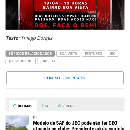
Texto
: Thiago Borges
TÓPICOS RELACIONADOS
BOA VISTA
FEATURED
JEC
JEC SOLIDÁRIO
JOINVILLE
DEIXE SEU COMENTÁRIO
ÚLTIMAS
SC
VÍDEOS
JEC
Modelo de SAF do JEC pode não ter CEO
atuando no clube; Presidente adota cautela