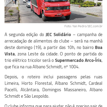
Foto: Yan Pedro/JEC.com.br
A segunda edição do
JEC Solidário
– campanha de
arrecadação de alimentos do clube – será na manhã
deste domingo (19), a partir das 10h, no bairro
Boa
Vista
, zona Leste da cidade. O ponto de partida do
trio elétrico tricolor será o
Supermercado Arco-Íris
,
que fica na rua Albano Schmidt, nº 1004.
Depois, o roteiro inclui passagens pelas ruas
Limeira, Horto Florestal, Albano Schmidt, Cardeal
Pacelli, Alcântara, Domingos Massaneiro, Albano
Schmidt e São Leopoldo.
O clube informa que para ajudar não é preciso sair de