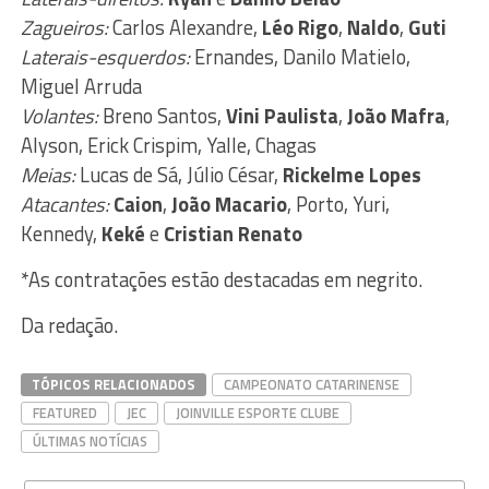
Zagueiros:
Carlos Alexandre,
Léo Rigo
,
Naldo
,
Guti
Laterais-esquerdos:
Ernandes, Danilo Matielo,
Miguel Arruda
Volantes:
Breno Santos,
Vini Paulista
,
João Mafra
,
Alyson, Erick Crispim, Yalle, Chagas
Meias:
Lucas de Sá, Júlio César,
Rickelme Lopes
Atacantes:
Caion
,
João Macario
, Porto, Yuri,
Kennedy,
Keké
e
Cristian Renato
*As contratações estão destacadas em negrito.
Da redação.
TÓPICOS RELACIONADOS
CAMPEONATO CATARINENSE
FEATURED
JEC
JOINVILLE ESPORTE CLUBE
ÚLTIMAS NOTÍCIAS