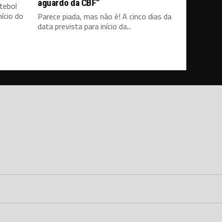
aguardo da CBF”
tebol
ício do
Parece piada, mas não é! A cinco dias da
data prevista para início da...