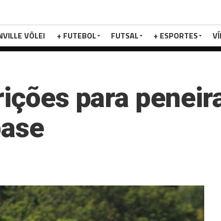
NVILLE VÔLEI
+ FUTEBOL
FUTSAL
+ ESPORTES
V
rições para peneir
base