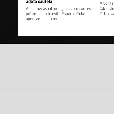
adota cautela
A Confed
(CBF) d
As primeiras informações com fontes
(11) a ta
próximas ao Joinville Esporte Clube
apontam que o modelo...