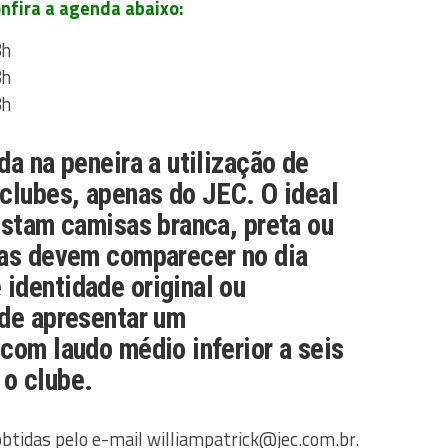
nfira a agenda abaixo:
8h
8h
8h
da na peneira a utilização de
clubes, apenas do JEC. O ideal
istam camisas branca, preta ou
tas devem comparecer no dia
identidade original ou
 de apresentar um
com laudo médio inferior a seis
o clube.
btidas pelo e-mail williampatrick@jec.com.br.